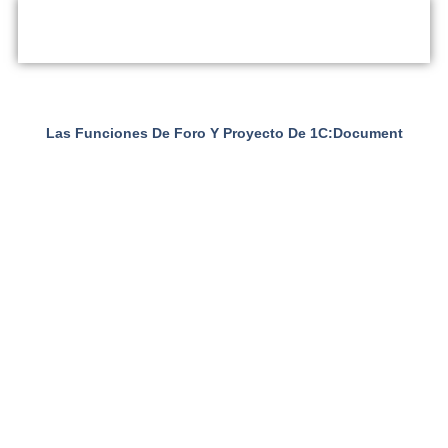
Las Funciones De Foro Y Proyecto De 1C:Document
Management Revolucionan La Forma En Que Las Empresas
Gestionan La Comunicación Interna Y La Colaboración.
Nuestro Sistema Simplifica Los Debates, La Toma De
Decisiones Y La Gestión De Eventos, Haciendo Que Tus
Procesos Empresariales Sean Más Eficientes E Integrados.
Listo Para Transformar Tus
Procesos?​
Contáctanos y da el primer paso hacia una gestión
eficiente de documentos.
Estamos aquí para guiarte en cada paso del